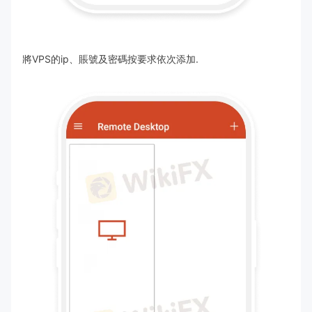
將VPS的ip、賬號及密碼按要求依次添加.