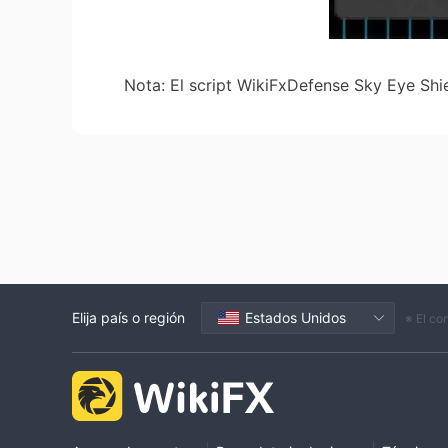
Nota: El script WikiFxDefense Sky Eye Shie
Elija país o región
Estados Unidos
※ El co