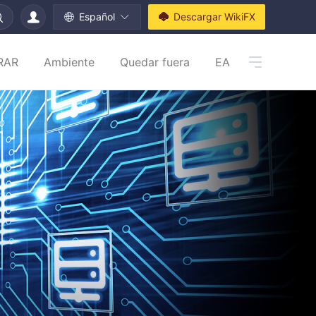
Español
Descargar WikiFX
RAR
Ambiente
Quedar fuera
EA