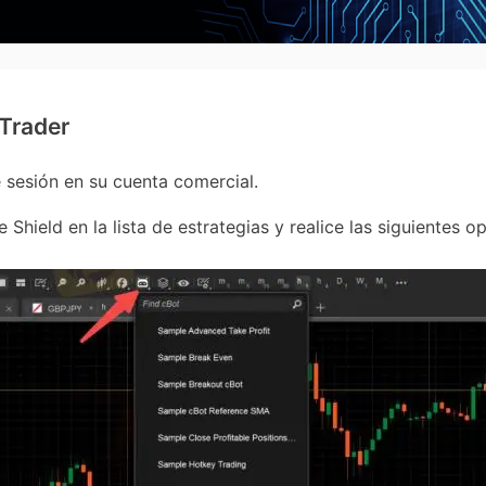
cTrader
sesión en su cuenta comercial.
eld en la lista de estrategias y realice las siguientes o