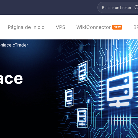
Buscar un broker
Página de inicio
VPS
WikiConnector
B
NEW
enlace cTrader
ace