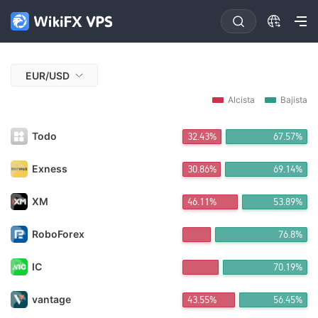
EUR/USD
Alcista
Bajista
Todo
32.43%
67.57%
Exness
30.86%
69.14%
XM
46.11%
53.89%
RoboForex
76.8%
IC
70.19%
vantage
43.55%
56.45%