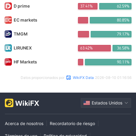
D prime
37.41%
62.59%
EC markets
80.85%
TMGM
79.17%
LIRUNEX
63.42%
36.58%
HF Markets
90.11%
Datos proporcionados por
WikiFX Data
2026-08-10 01:16:56
Estados Unidos
|
|
Acerca de nosotros
Recordatorio de riesgo
|
|
Términos de uso
Política de privacidad