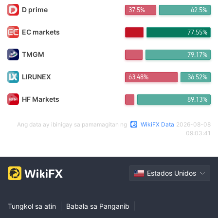
D prime
37.5%
62.5%
EC markets
77.55%
TMGM
79.17%
LIRUNEX
63.48%
36.52%
HF Markets
89.13%
Ang data ay ibinigay sa pamamagitan ng
WikiFX Data
2026-08-08
09:03:41
Estados Unidos
|
|
Tungkol sa atin
Babala sa Panganib