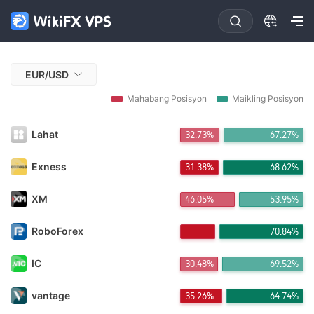
EUR/USD
Mahabang Posisyon
Maikling Posisyon
Lahat
32.73%
67.27%
Exness
31.38%
68.62%
XM
46.05%
53.95%
RoboForex
70.84%
IC
30.48%
69.52%
vantage
35.26%
64.74%