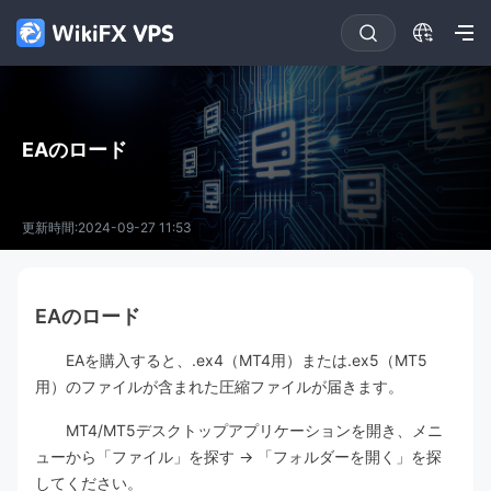
EAのロード
更新時間:2024-09-27 11:53
EAのロード
EAを購入すると、.ex4（MT4用）または.ex5（MT5
用）のファイルが含まれた圧縮ファイルが届きます。
MT4/MT5デスクトップアプリケーションを開き、メニ
ューから「ファイル」を探す → 「フォルダーを開く」を探
してください。