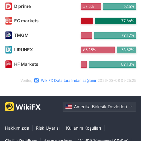
D prime
37.5%
62.5%
EC markets
77.64%
TMGM
79.17%
LIRUNEX
63.48%
36.52%
HF Markets
89.13%
Veriler,
WikiFX Data tarafından sağlanır
2026-08-08 09:25:25
Amerika Birleşik Devletleri
|
|
|
Hakkımızda
Risk Uyarısı
Kullanım Koşulları
|
|
|
Gizlilik Politikası
Arama çağrısı
WikiBit(Kurumsal Sürüm)