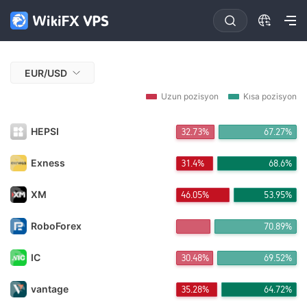
EUR/USD
Uzun pozisyon
Kısa pozisyon
HEPSI
32.73%
67.27%
Exness
31.4%
68.6%
XM
46.05%
53.95%
RoboForex
70.89%
IC
30.48%
69.52%
vantage
35.28%
64.72%