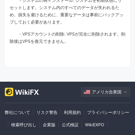
・システムの再インストール: システムを初期状態にリ
セットします。システム内のすべてのデータが失われるた
め、損失を避けるために、重要なデータは事前にバックアッ
プしておく必要があります。
・VPSアカウントの削除: VPSが完全に削除されます。削
除後はVPSを復元できません。
アメリカ合衆国
|
|
|
弊社について
リスク警告
利用規約
プライバシーポリシー
|
|
|
|
|
検索呼び出し
企業版
公式検証
WikiEXPO