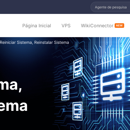
Agente de pesquisa
Página Inicial
VPS
WikiConnector
NEW
Reiniciar Sistema, Reinstalar Sistema
ema,
tema