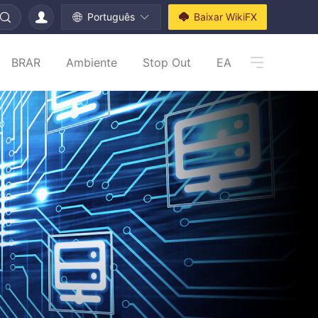
Português
Baixar WikiFX
BRAR
Ambiente
Stop Out
EA