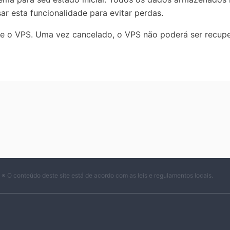
r esta funcionalidade para evitar perdas.
 o VPS. Uma vez cancelado, o VPS não poderá ser recup
※ O conteúdo deste site está de acordo com as leis e regulamentos locais.