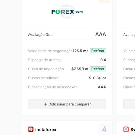
AAA
Avaliação Geral
Avalia
Velocidade de negociação
125.5 ms
Perfect
Veloci
Slippage de trading
0.4
Slippa
Custo de negociação
$7.55/Lot
Perfect
Custo 
Custos de rollover
$-0.8/Lot
Custos
Classificação de desconexão
AAA
Classi
Adicionar para comparar
4
instaforex
S