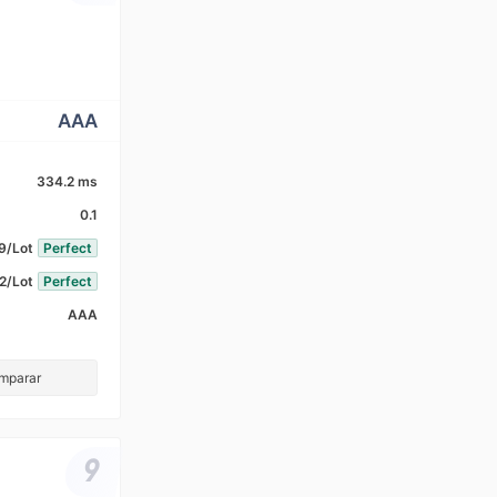
AAA
334.2 ms
0.1
9/Lot
Perfect
2/Lot
Perfect
AAA
omparar
9