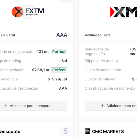
AAA
ção Geral
Avaliação Geral
Velocidade de
135
dade de negociação
131 ms
Perfect
negociação
ms
ge de trading
-6.4
Slippage de trading
de negociação
$7.68/Lot
Perfect
Custo de negociação
 de rollover
$-5.29/Lot
Custos de rollover
$-
ficação de desconexão
AAA
Classificação de desconexão
Adicionar para comparar
Adicionar para c
5
wissquote
CMC MARKETS