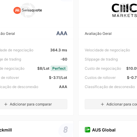
AAA
ção Geral
Avaliação Geral
dade de negociação
364.3 ms
Velocidade de negociação
ge de trading
-60
Slippage de trading
de negociação
$8/Lot
Perfect
Custo de negociação
$10.0
 de rollover
$-3.11/Lot
Custos de rollover
$-0.7
ficação de desconexão
AAA
Classificação de desconexão
Adicionar para comparar
Adicionar para c
8
ckmill
AUS Global