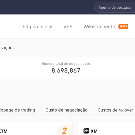
Agente de pesquisa
Página Inicial
VPS
WikiConnector
NEW
nsações
Número total de negociações
8,698,867
lippage de trading
Custo de negociação
Custos de rollover
2
XTM
XM