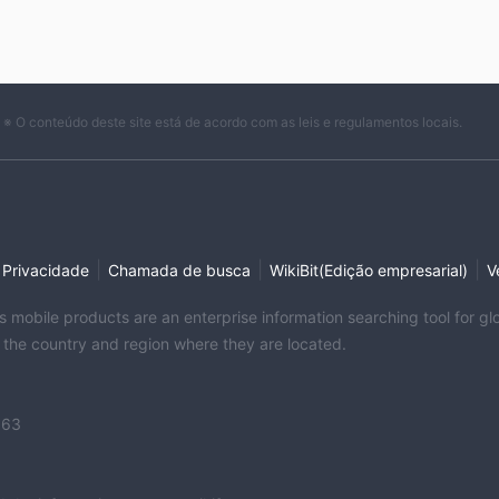
※ O conteúdo deste site está de acordo com as leis e regulamentos locais.
|
|
|
e Privacidade
Chamada de busca
WikiBit(Edição empresarial)
V
its mobile products are an enterprise information searching tool for 
f the country and region where they are located.
363