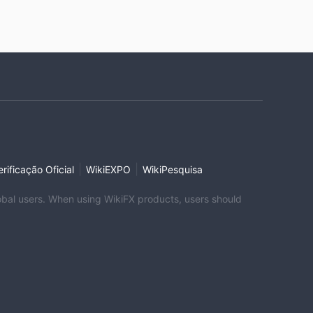
|
|
erificação Oficial
WikiEXPO
WikiPesquisa
global users. When using WikiFX products, users should