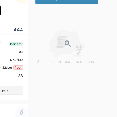
AAA
.3
Perfect
-0.1
$7.9/Lot
Selecione corretora para comparar
4.22/Lot
Poor
AA
omparar
6