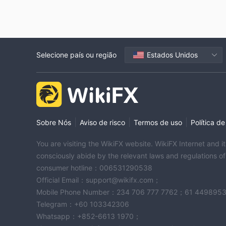
Selecione país ou região
Estados Unidos
|
|
|
Sobre Nós
Aviso de risco
Termos de uso
Política d
You are visiting the WikiFX website. WikiFX Internet and 
consciously abide by the relevant laws and regulations o
consumer hotline：006531290538
Official Email：support@wikifx.com；
Mobile Phone Number：234 706 777 7762；61 449895
Telegram：+60 103342306
Whatsapp：+852-6613 1970；