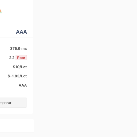
AAA
375.9 ms
2.2
Poor
$10/Lot
$-1.83/Lot
AAA
omparar