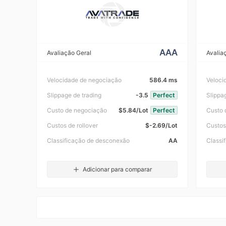
AAA
Avaliação Geral
Avalia
Velocidade de negociação
586.4 ms
Veloci
Slippage de trading
-3.5
Perfect
Slippa
Custo de negociação
$5.84/Lot
Perfect
Custo 
Custos de rollover
$-2.69/Lot
Custos
Classificação de desconexão
AA
Classi
Adicionar para comparar