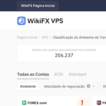
WikiFX Página Inicial
-
-
Página Inicial
VPS
Classificação do Ambiente de Tra
Número de usuários que participam na avaliação
206,237
Todas as Contas
ECN
Standard
Ambiente
Velocidade de negociação
S
1
FOREX.com
F