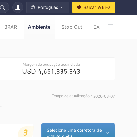
Português
Baixar WikiFX
BRAR
Ambiente
Stop Out
EA
Margem de ocupação acumulada
USD
4,651,335,343
Tempo de atualização：
2026-08-07
3
Selecione uma corretora de
comparação