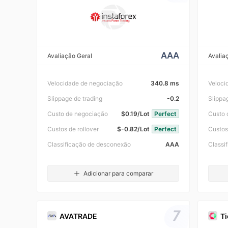
AAA
Avaliação Geral
Avalia
Velocidade de negociação
340.8 ms
Veloci
Slippage de trading
-0.2
Slippa
Custo de negociação
$0.19/Lot
Perfect
Custo 
Custos de rollover
$-0.82/Lot
Perfect
Custos
Classificação de desconexão
AAA
Classi
Adicionar para comparar
7
AVATRADE
Ti