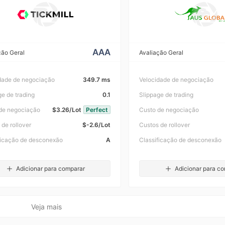
AAA
ção Geral
Avaliação Geral
dade de negociação
349.7 ms
Velocidade de negociação
ge de trading
0.1
Slippage de trading
de negociação
$3.26/Lot
Perfect
Custo de negociação
 de rollover
$-2.6/Lot
Custos de rollover
ficação de desconexão
A
Classificação de desconexão
Adicionar para comparar
Adicionar para c
Veja mais