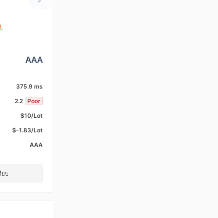
AAA
375.9 ms
2.2
Poor
$10/Lot
$-1.83/Lot
AAA
ทียบ