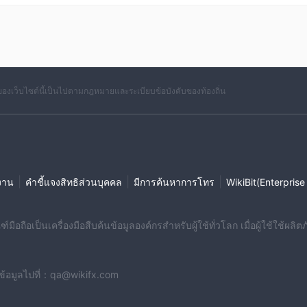
าของเว็บไซต์นี้เป็นไปตามกฎหมายและระเบียบข้อบังคับของท้องถิ่น
|
|
|
งาน
คำชี้แจงสิทธิส่วนบุคคล
มีการค้นหาการโทร
WikiBit(Enterprise
มือถือเป็นเครื่องมือสืบค้นข้อมูลองค์กรสำหรับผู้ใช้ทั่วโลก เมื่อผู้ใช้ใช้
งข้อมูลไปที่：qa@wikifx.com