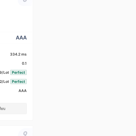
AAA
334.2 ms
0.1
9/Lot
Perfect
2/Lot
Perfect
AAA
ทียบ
9