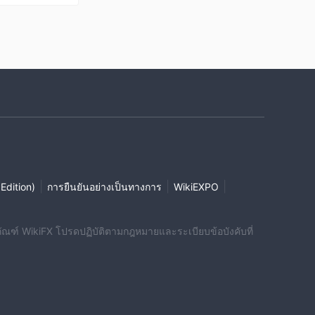
|
|
|
 Edition)
การยืนยันอย่างเป็นทางการ
WikiEXPO
ผลิตภัณฑ์ WikiFX โปรดปฏิบัติตามกฎหมายและระเบียบข้อบังคับที่