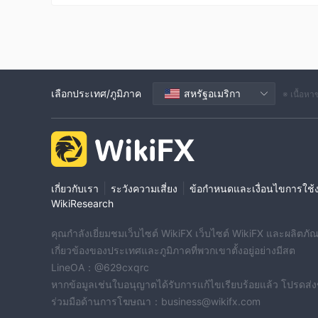
เลือกประเทศ/ภูมิภาค
สหรัฐอเมริกา
※ เนื้อห
|
|
เกี่ยวกับเรา
ระวังความเสี่ยง
ข้อกำหนดและเงื่อนไขการใช้
WikiResearch
คุณกำลังเยี่ยมชมเว็บไซต์ WikiFX เว็บไซต์ WikiFX และผลิตภัณฑ์
เกี่ยวข้องของประเทศและภูมิภาคที่พวกเขาตั้งอยู่อย่างมีสต
LineOA：@629cxqrc
หากข้อมูลเช่นใบอนุญาตได้รับการแก้ไขเรียบร้อยแล้ว โปรดส่
ร่วมมือด้านการโฆษณา：business@wikifx.com