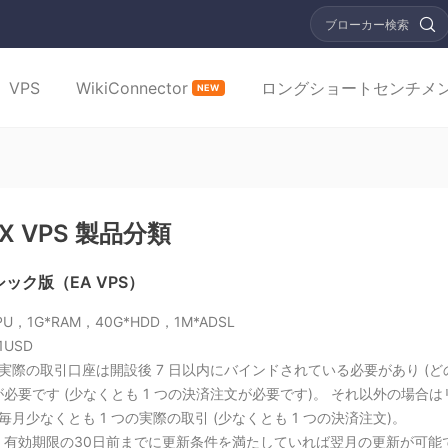
ブローカー検索
VPS
WikiConnector
ロングショートセンチメ
NEW
FX VPS 製品分類
ック版（EA VPS）
PU，1G*RAM，40G*HDD，1M*ADSL
1USD
 実際の取引口座は開設後 7 日以内にバインドされている必要があり (
必要です (少なくとも 1 つの決済注文が必要です)。 それ以外の場合
 毎月少なくとも 1 つの実際の取引 (少なくとも 1 つの決済注文)。
：有効期限の30日前までに更新条件を満たしていれば翌月の更新が可能で