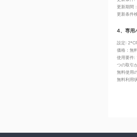
更新期間
更新条件
4、専用バ
設定: 2*
価格：無
使用要件:
つの取引が
無料使用の
無料利用