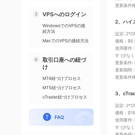
更新条件
VPSへのログイン
2、ハイエ
WindowsでのVPSの接
続方法
設定: 2*
MacでのVPSの接続方法
価格：$6.
使用要件:
す (少な
取引口座への紐づ
更新条件:
け
更新期間
更新条件
MT4紐づけプロセス
MT5紐づけプロセス
3、cTr
cTrader紐づけプロセス
設定: 2*
価格：$16
FAQ
使用要件:
す (少な
更新条件: