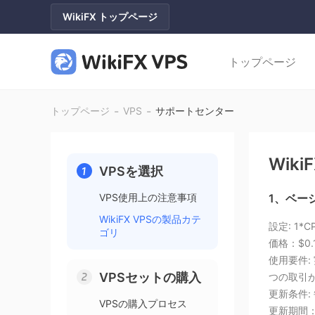
WikiFX トップページ
トップページ
-
-
トップページ
VPS
サポートセンター
Wiki
VPSを選択
VPS使用上の注意事項
1、ベーシ
WikiFX VPSの製品カテ
設定: 1*C
ゴリ
価格：$0.
使用要件:
VPSセットの購入
つの取引が
更新条件:
VPSの購入プロセス
更新期間