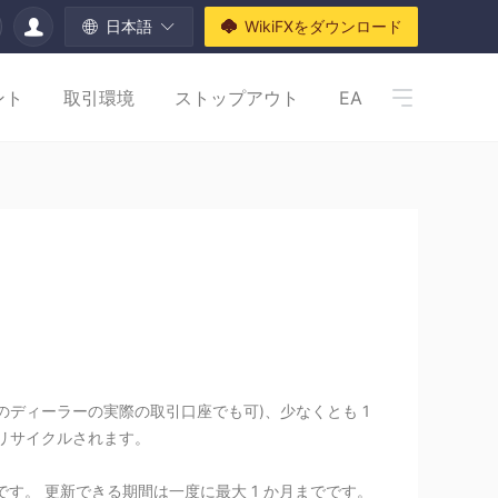
日本語
WikiFXをダウンロード
ント
取引環境
ストップアウト
EA
どのディーラーの実際の取引口座でも可)、少なくとも 1
はリサイクルされます。
す。 更新できる期間は一度に最大 1 か月までです。