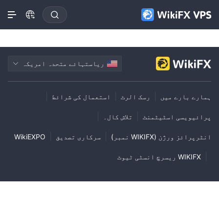
ریاستہائے متحدہ امریکہ
|
|
|
ہمارے بارے میں
رسک الرٹ
استعمال کی شرائط
|
|
پرائیویسی اسٹیٹمنٹ
تلاش کال۔
|
|
انٹرپرائز ورژن (WIKIFX نمبر)
سرکاری تصدیق
WikiEXPO
|
WIKIFX ریسرچ انسٹی ٹیوٹ