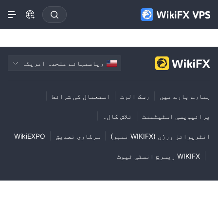
ریاستہائے متحدہ امریکہ
|
|
|
ہمارے بارے میں
رسک الرٹ
استعمال کی شرائط
|
|
پرائیویسی اسٹیٹمنٹ
تلاش کال۔
|
|
انٹرپرائز ورژن (WIKIFX نمبر)
سرکاری تصدیق
WikiEXPO
|
WIKIFX ریسرچ انسٹی ٹیوٹ